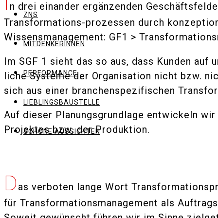
I
n drei einander ergänzenden Geschäftsfelde
ZNS
Transformations-prozessen durch konzeptio
Wissensmanagement: GF1 > Transformationsma
MITDENKERINNEN
Im SGF 1 sieht das so aus, dass Kunden auf
PERFORMANCE
liche Systeme der Organisation nicht bzw. nic
sich aus einer branchenspezifischen Transf
LIEBLINGSBAUSTELLE
Auf dieser Planungsgrundlage entwickeln wir 
Projektes bzw. der Produktion.
SCHÖNE AUSSICHTEN
D
as verboten lange Wort Transformationsp
für Transformationsmanagement als Auftrags
Soweit gewünscht führen wir im Sinne zielge